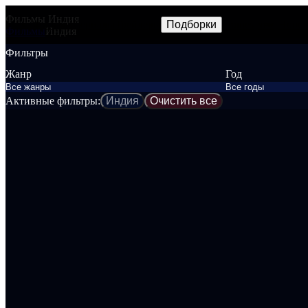
Фильмы Индия
Фильмы
Сериалы
Трейлеры
Подборки
Frames
Новос
NEW
Фильмы
Индия
Фильтры
Жанр
Год
Активные фильтры:
Индия
Очистить все