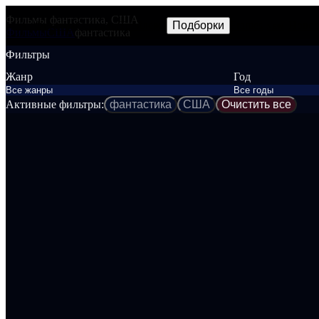
Фильмы фантастика, США
Фильмы
Сериалы
Трейлеры
Подборки
Frames
Новос
NEW
Фильмы
США
фантастика
Фильтры
Жанр
Год
Активные фильтры:
фантастика
США
Очистить все