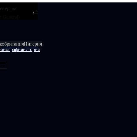
генерала
ти
Android
 a General)
кобритания
Нигерия
р
биография
история
ься