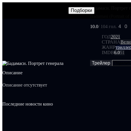
Бадамаси. Портрет 
Фильмы
Сериалы
Трейлеры
Подборки
Frames
Новос
NEW
Badamasi (Portrait of
10.0
/ 10
4 гол.
4
0
ГОД
2021
СТРАНА
Вели
ЖАНР
трилле
IMDB
6.0
51
Трейлер
Поделит
Описание
Описание отсутствует
Последние новости кино