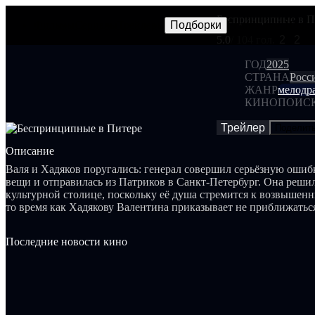
Беспринципные в П
Фильмы
Сериалы
Трейлеры
Подборки
Frames
Новос
NEW
5.0
/ 10
4 гол.
2
2
ГОД
2025
СТРАНА
Росс
ЖАНР
мелодр
КИНОПОИС
Трейлер
Поделит
Описание
Валя и Хадяков поругались: генерал совершил серьёзную ошибк
вещи и отправилась из Патриков в Санкт-Петербург. Она решил
культурной столице, поскольку её душа стремится к возвышенн
то время как Хадякову Валентина приказывает не приближаться
расстояние. Генерал пытается заглушить свою печаль работой, т
разъездах: то на заводе, то на частном самолёте, то в отеле, то 
Последние новости кино
время поездок по стране его постоянно угощают и пытаются со
себе клятву не вступать в новые отношения. Тем временем Ва
заниматься музыкой и завоёвывать Петербург.