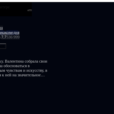
итере
ти
Android
ия
ама
комедия
К
7.7
536 999
ься
у. Валентина собрала свои
а обосноваться в
ым чувствам и искусству, в
 к ней на значительное
еперь он всегда в
в московском офисе. Во
блазнить, однако он дал
лентина продолжает