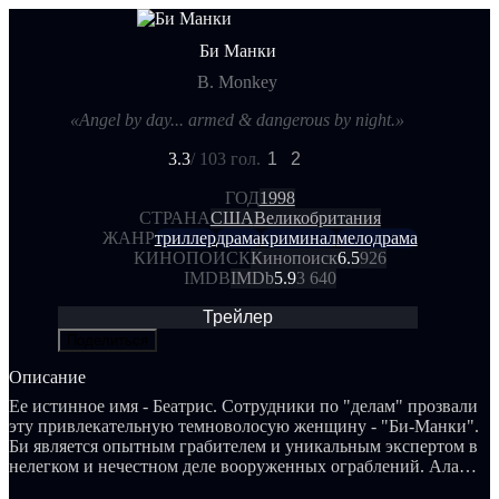
Би Манки
B. Monkey
«Angel by day... armed & dangerous by night.»
3.3
/ 10
3 гол.
1
2
ГОД
1998
СТРАНА
США
Великобритания
ЖАНР
триллер
драма
криминал
мелодрама
КИНОПОИСК
Кинопоиск
6.5
926
IMDB
IMDb
5.9
3 640
Трейлер
Поделиться
Описание
Ее истинное имя - Беатрис. Сотрудники по "делам" прозвали
эту привлекательную темноволосую женщину - "Би-Манки".
Би является опытным грабителем и уникальным экспертом в
нелегком и нечестном деле вооруженных ограблений. Алан,
в свою очередь, не нуждается в кличке по своей профессии.