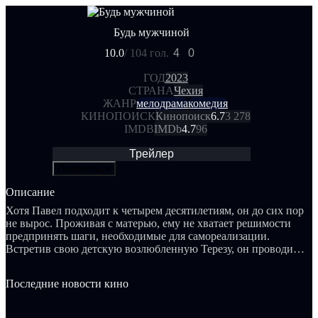
Будь мужчиной
10.0
/ 10
4 гол.
4
0
ГОД
2023
СТРАНА
Чехия
ЖАНР
мелодрама
комедия
КИНОПОИСК
Кинопоиск
6.7
3 278
IMDB
IMDb
4.7
96
Трейлер
Поделиться
Описание
Хотя Павел подходит к четырем десятилетиям, он до сих пор
не вырос. Проживая с матерью, ему не хватает решимости
предпринять шаги, необходимые для самореализации.
Встретив свою детскую возлюбленную Терезу, он проводит с
ней ночь, наполненную приключениями. Однако Тереза не
готова пожертвовать своей нынешней жизнью ради человека,
Последние новости кино
который, по ее мнению, не является истинным мужчиной. В
ответ на это Павел регистрируется в тренировочном лагере,
где обучают всему - от рубки дров до искусства соблазнения