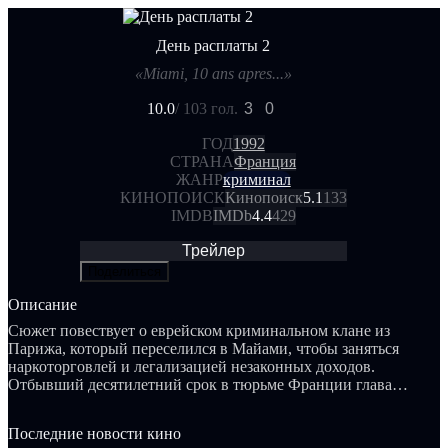
День расплаты 2
«Miami, 10 ans apres...»
10.0
/ 10
3 гол.
3
0
ГОД
1992
СТРАНА
Франция
ЖАНР
криминал
КИНОПОИСК
Кинопоиск
5.1
133
IMDB
IMDb
4.4
429
Трейлер
Поделиться
Описание
Сюжет повествует о еврейском криминальном клане из
Парижа, который переселился в Майами, чтобы заняться
наркоторговлей и легализацией незаконных доходов.
Отбывший десятилетний срок в тюрьме Франции глава
семьи прибывает в Соединенные Штаты как раз в тот
момент, когда ему необходимо вмешаться в жестокие
Последние новости кино
разборки, вспыхнувшие между его сыном и местными