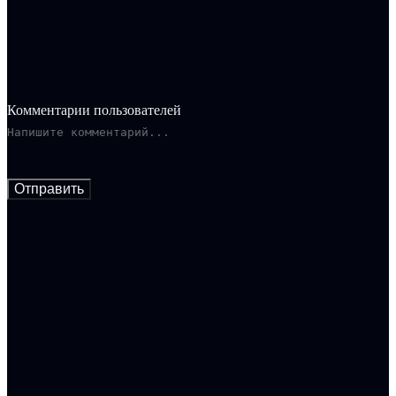
латиноамериканскими криминальными элементами.
Обстановка усугубляется еще и конфликтом между его
потомком и двоюродным братом.
Комментарии пользователей
Отправить