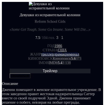
Девушки из исправительной колонии
Reform School Girls
«Some Get Tough. Some Go Insane. Some Will Die...»
7.5
/ 10
4 гол.
3
1
ГОД
1986
СТРАНА
США
ЖАНР
триллер
драма
криминал
КИНОПОИСК
Кинопоиск
5.6
373
IMDB
IMDb
5.4
3 138
Трейлер
Поделиться
Описание
Дженни помещают в женское исправительное учреждение. В
этом заведении правит жестокая надзирательница Саттер
вместе со своей подручной Эдной. Дженни принимает
решение о побеге, невзирая на любые преграды.