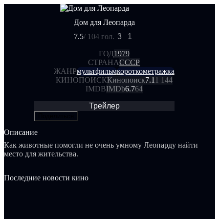
Дом для Леопарда
7.5
/ 10
4 гол.
3
1
ГОД
1979
СТРАНА
СССР
ЖАНР
мультфильм
короткометражка
КИНОПОИСК
Кинопоиск
7.1
1 144
IMDB
IMDb
6.7
64
Трейлер
Поделиться
Описание
Как животные помогли не очень умному Леопарду найти
место для жительства.
Последние новости кино