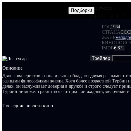
Два гусара
Фильмы
Сериалы
Трейлеры
Подборки
Frames
Новос
NEW
3.3
/ 10
3 гол.
1
2
ГОД
1984
СТРАНА
ССС
ЖАНР
мелодр
КИНОПОИС
IMDB
6.6
32
Трейлер
Поделит
Описание
Двое кавалеристов - папа и сын - обладают двумя разными эти
разными философиями жизни. Хотя более возрастной Турбин н
делах, он заслуживает доверия в дружбе и строго следует при
Турбин не может сравниться с отцом - он жадный, мелочный 
нового поколения".
Последние новости кино