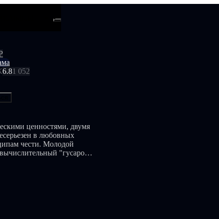
ти
Android
Р
ама
К
6.8
1 052
ься
ческими ценностями, двумя
есерьезен в любовных
нципам чести. Молодой
и вычислительный "гусаром