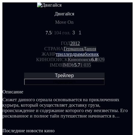
Двигайся
Move On
7.5
/ 10
4 гол.
3
1
ГОД
2012
СТРАНА
Германия
Дания
ЖАНР
триллер
драма
боевик
КИНОПОИСК
Кинопоиск
6.8
929
IMDB
IMDb
5.7
1 035
Трейлер
Поделиться
Описание
Сюжет данного сериала основывается на приключениях
курьера, который осуществляет доставку груза,
происхождение и содержание которого ему неизвестны. Его
рискованное и полное тайн путешествие начинается в
Нидерландах и продолжается в новом европейском городе.
Курьер не останавливается ни на миг, и уже на следующий
Последние новости кино
день его цель может находиться в Германии или Словении.