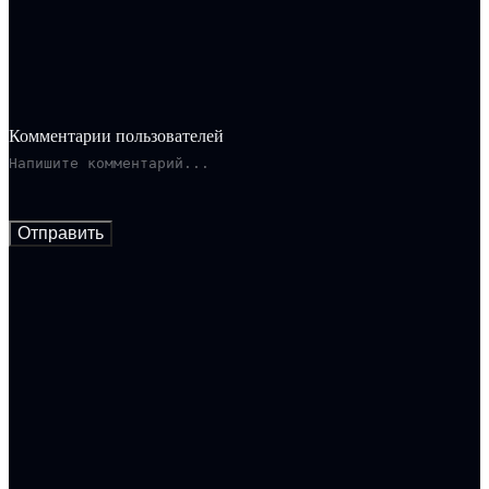
Ему не открывается причина, по которой он выполняет свою
работу. Основной задачей является доставка тайного груза в
заранее определённое место. Лица, которые будут встречать
курьера и давать ему новые задания, не прояснят ситуацию и
не внесут ясности в происходящее событие.
Комментарии пользователей
Отправить