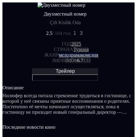
Двухместный номер
Çift Kisilik Oda
2.5
/ 10
4 гол.
1
3
ГОД
2025
СТРАНА
Турция
ЖАНР
мелодрама
комедия
IMDB
IMDb
6.7
133
Трейлер
Поделиться
Описание
Нилюфер всегда питала стремление трудиться в гостинице, с
которой у неё связаны приятные воспоминания о родителях.
Постепенно её мечты начинают осуществляться, пока в
гостиницу не приходит новый генеральный директор —
мрачный и недоверчивый Каан. Он вернулся в Турцию после
долгих лет, чтобы вступить в борьбу за наследство со своей
Последние новости кино
сестрой. Кто бы мог предположить, что встреча с Нилюфер
окажется знаковым событием в его судьбе.