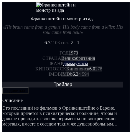
Франкенштейн и монстр из ада
«His brain came from a genius. His body came from a killer. His
soul came from hell!»
6.7
/ 10
3 гол.
2
1
ГОД
1973
СТРАНА
Великобритания
ЖАНР
драма
ужасы
КИНОПОИСК
Кинопоиск
6.0
278
IMDB
IMDb
6.3
4 594
Трейлер
Поделиться
Описание
Это последний из фильмов о Франкенштейне о Бароне,
который прячется в психиатрической больнице, чтобы и
дальше проводить свои эксперименты по воскрешению
мёртвых, вместе с соседом таким же душевнобольным
доктором Хельдером.