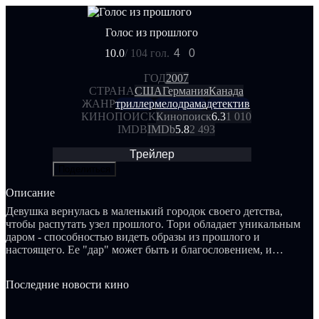
Голос из прошлого
10.0
/ 10
4 гол.
4
0
ГОД
2007
СТРАНА
США
Германия
Канада
ЖАНР
триллер
мелодрама
детектив
КИНОПОИСК
Кинопоиск
6.3
1 010
IMDB
IMDb
5.8
2 493
Трейлер
Поделиться
Описание
Девушка вернулась в маленький городок своего детства,
чтобы распутать узел прошлого. Тори обладает уникальным
даром - способностью видеть образы из прошлого и
настоящего. Ее "дар" может быть и благословением, и
проклятием. Сейчас в ее памяти возникают жуткие картины
жестокого убийства своей лучшей подруги Хоуп, которое
Последние новости кино
случилось много лет назад. Постепенно становится ясно, что
гибель Хоуп была только началом серии ужасных
преступлений, совершаемых каждый год. Таким образом, в