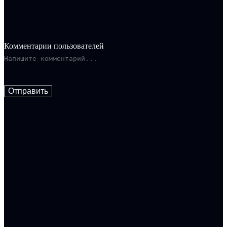
день годовщины смерти подруги Тори сталкивается лицом к
лицу со своими внутренними демонами и понимает, что
перед ней поставлена дилемма: использовать свои
паранормальные способности, чтобы поймать убийцу, или
стать его следующей жертвой!
Комментарии пользователей
Отправить