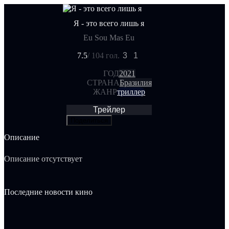
Я - это всего лишь я
Eu Sou Mas Eu
7.5
/ 10
4 гол.
3
1
ГОД
2021
СТРАНА
Бразилия
ЖАНР
триллер
Трейлер
Поделиться
Описание
Описание отсутствует
Последние новости кино