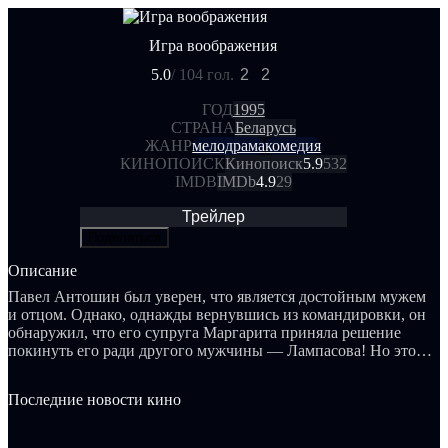
Игра воображения
5.0
/ 10
4 гол.
2
2
ГОД
1995
СТРАНА
Беларусь
ЖАНР
мелодрама
комедия
КИНОПОИСК
Кинопоиск
5.9
532
IMDB
IMDb
4.9
29
Трейлер
Поделиться
Описание
Павел Антошин был уверен, что является достойным мужем
и отцом. Однако, однажды вернувшись из командировки, он
обнаружил, что его супруга Маргарита приняла решение
покинуть его ради другого мужчины — Лампасова! Но это
не всё: Маргарита предложила Павлу вместо себя его
подругу Ларису... Такое развитие событий вызвало у Павла
Последние новости кино
бурю эмоций, и он немедленно выгнал обеих женщин из
своего дома. Однако на этом история не заканчивается,
скорее, именно с этого момента она начинает развиваться...