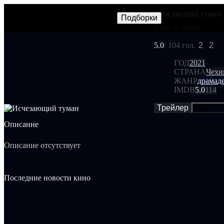
Исчезающий туман
Фильмы
Сериалы
Трейлеры
Подборки
Frames
Новос
NEW
Entre la niebla
5.0
/ 10
4 гол.
2
2
ГОД
2021
СТРАНА
Чехи
ЖАНР
драма
д
IMDB
5.0
114
Трейлер
Поделит
Описание
Описание отсутствует
Последние новости кино