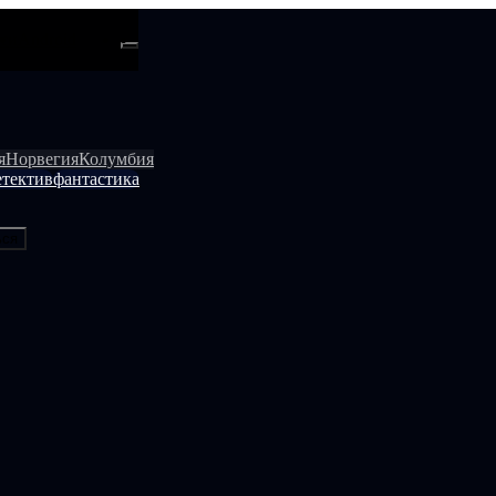
ти
Android
я
Норвегия
Колумбия
етектив
фантастика
ься