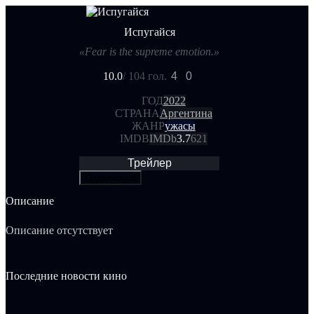
Испугайся
«Fear is the supreme emotion.»
10.0
/ 10
4 гол.
4
0
ГОД
2022
СТРАНА
Аргентина
ЖАНР
ужасы
IMDB
IMDb
3.7
621
Трейлер
Поделиться
Описание
Описание отсутствует
Последние новости кино