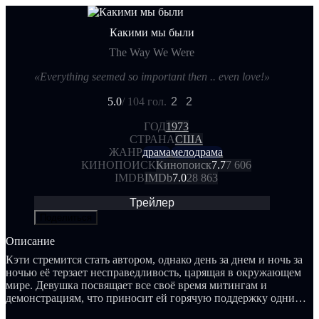
Какими мы были
The Way We Were
«Everything seemed so important then .. even love!»
5.0
/ 10
4 гол.
2
2
ГОД
1973
СТРАНА
США
ЖАНР
драма
мелодрама
КИНОПОИСК
Кинопоиск
7.7
7 606
IMDB
IMDb
7.0
28 863
Трейлер
Поделиться
Описание
Кэти стремится стать автором, однако день за днем и ночь за
ночью её терзает несправедливость, царящая в окружающем
мире. Девушка посвящает все своё время митингам и
демонстрациям, что приносит ей горячую поддержку одних
друзей и постоянные насмешки со стороны других.