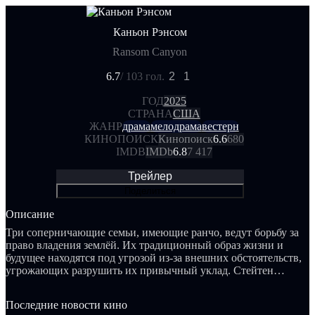
Каньон Рэнсом
Ransom Canyon
6.7
/ 10
3 гол.
2
1
ГОД
2025
СТРАНА
США
ЖАНР
драма
мелодрама
вестерн
КИНОПОИСК
Кинопоиск
6.6
680
IMDB
IMDb
6.8
7 417
Трейлер
Поделиться
Описание
Три соперничающие семьи, имеющие ранчо, ведут борьбу за
право владения землёй. Их традиционный образ жизни и
будущее находятся под угрозой из-за внешних обстоятельств,
угрожающих разрушить их привычный уклад. Стейтен
Кирклэнд, владелец одного из ранчо, тяжело переживает
потерю и жаждет мести. Единственным источником
Последние новости кино
утешения для него становится Куинн О’Грейди, близкая