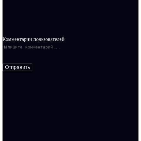
подруга семьи и собственница местного танцевального
заведения. В один из дней в город приезжает таинственный
ковбой, чьё появление пробуждает давние воспоминания.
Комментарии пользователей
Отправить