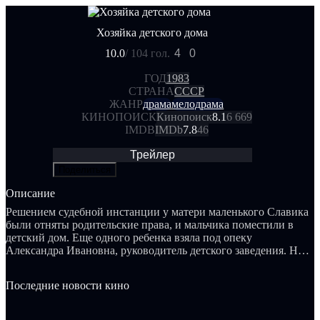
Хозяйка детского дома
10.0
/ 10
4 гол.
4
0
ГОД
1983
СТРАНА
СССР
ЖАНР
драма
мелодрама
КИНОПОИСК
Кинопоиск
8.1
6 669
IMDB
IMDb
7.8
46
Трейлер
Поделиться
Описание
Решением судебной инстанции у матери маленького Славика
были отняты родительские права, и мальчика поместили в
детский дом. Еще одного ребенка взяла под опеку
Александра Ивановна, руководитель детского заведения. На
её плечах лежит множество забот: проблемные дети, не
слишком внимательные воспитатели, но вскоре возникла
Последние новости кино
новая, вероятно, самая тяжёлая задача...