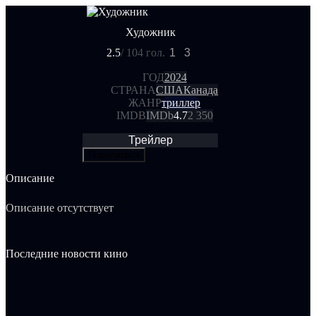
Художник
2.5
/ 10
4 гол.
1
3
ГОД
2024
СТРАНА
США
Канада
ЖАНР
триллер
IMDB
IMDb
4.7
2 350
Трейлер
Поделиться
Описание
Описание отсутствует
Последние новости кино