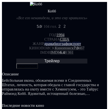
Кобб
«Все его ненавидели, и это ему нравилось»
5.0
/ 10
4 гол.
2
2
ГОД
1994
СТРАНА
США
ЖАНР
драма
биография
спорт
КИНОПОИСК
Кинопоиск
7.0
467
IMDB
IMDb
6.4
8 361
Трейлер
Поделиться
Описание
Бейсбольная икона, обожаемая всеми в Соединенных
Штатах, личность, которая обедала с главой государства и
отправлялась на охоту вместе с Хемингуэем, - это Тайрус
Раймонд Кобб. Ядовитый, истощенный болезнью,
испытывающий ненависть ко всему и всем - это тот же
самый Кобб.
Последние новости кино