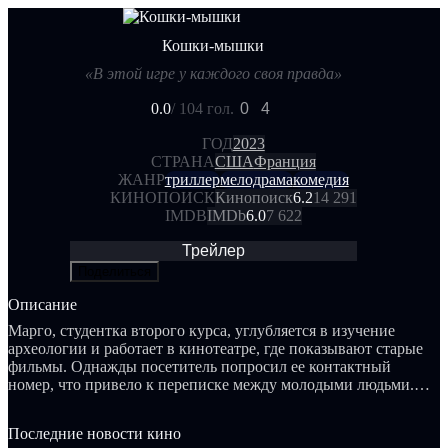
Кошки-мышки
«В этой игре у каждого своя правда»
0.0
/ 10
4 гол.
0
4
ГОД
2023
СТРАНА
США
Франция
ЖАНР
триллер
мелодрама
комедия
КИНОПОИСК
Кинопоиск
6.2
14 291
IMDB
IMDb
6.0
7 622
Трейлер
Поделиться
Описание
Марго, студентка второго курса, углубляется в изучение
археологии и работает в кинотеатре, где показывают старые
фильмы. Однажды посетитель попросил ее контактный
номер, что привело к переписке между молодыми людьми.
Несмотря на советы подруги ограничить отношения
сообщениями, Марго решает встретиться лично.
Последние новости кино