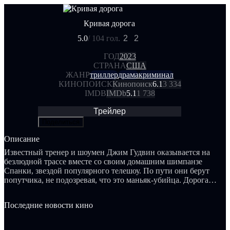
Кривая дорога
5.0
/ 10
4 гол.
2
2
ГОД
2023
СТРАНА
США
ЖАНР
триллер
драма
криминал
КИНОПОИСК
Кинопоиск
6.1
3 334
IMDB
IMDb
5.1
1 738
Трейлер
Поделиться
Описание
Известный тренер и шоумен Джим Гудвин оказывается на
безлюдной трассе вместе со своим домашним шимпанзе
Спанки, звездой популярного телешоу. По пути они берут
попутчика, не подозревая, что это маньяк-убийца. Дорога
превращается в бесконечную гонку со смертью, где каждый
поворот подстерегает новую опасность. Смогут ли Джим и
Последние новости кино
Спанки выжить?