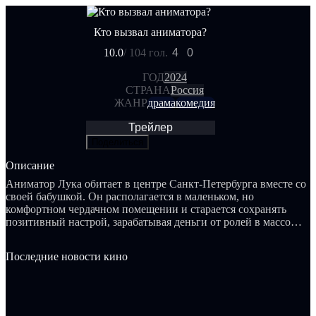
Кто вызвал аниматора?
10.0
/ 10
4 гол.
4
0
ГОД
2024
СТРАНА
Россия
ЖАНР
драма
комедия
Трейлер
Поделиться
Описание
Аниматор Лука обитает в центре Санкт-Петербурга вместе со
своей бабушкой. Он располагается в маленьком, но
комфортном чердачном помещении и старается сохранять
позитивный настрой, зарабатывая деньги от ролей в массовке
и выступлений на праздниках для детей. Лука стремится
сниматься в телесериалах или полнометражном кино,
Последние новости кино
поэтому время от времени посещает кастинги, которые, как
правило, не приносят успеха. Алексей Молчанов,
состоятельный бизнесмен, ведет жизнь в быстром темпе. У
него не остается времени ни для себя, ни для своих близких,
так как он постоянно перемещается с одной деловой встречи