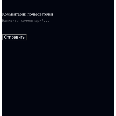
на другую. Однако, когда накануне своего дня рождения
Алексей получает известие о своем смертельном диагнозе,
время как будто замирает. Встреча этих двух мужчин меняет
Комментарии пользователей
их судьбы кардинальным образом.
Отправить