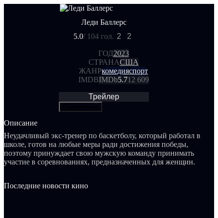
Леди Баллерс
5.0
/ 10
4 гол.
2
2
ГОД
2023
СТРАНА
США
ЖАНР
комедия
спорт
IMDB
IMDb
5.7
12 609
Трейлер
Поделиться
Описание
Неудачливый экс-тренер по баскетболу, который работал в
школе, готов на любые меры ради достижения победы,
поэтому принуждает свою мужскую команду принимать
участие в соревнованиях, предназначенных для женщин.
Последние новости кино