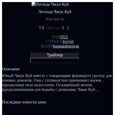
Легенда Чжун Куй
Wen tian lu
7.5
/ 10
4 гол.
3
1
ГОД
2022
СТРАНА
Китай
ЖАНР
боевик
фэнтези
Трейлер
Поделиться
Описание
Юный Чжун Куй вместе с товарищами формирует группу для
поимки демонов. Они с готовностью принимают вызов,
преодолевая свои недостатки. Оснащённый мечом,
предназначенным для борьбы с демонами, Чжан Куй
получает небесное разрешение на охоту на злых существ.
Последние новости кино