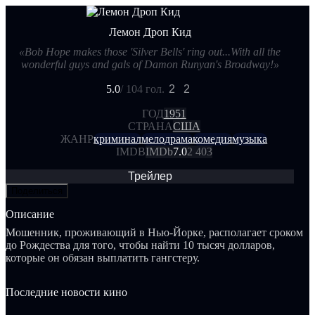
Лемон Дроп Кид
«Bob Hope makes those 'Silver Bells' ring out...With all the
wonderful guys and gals of Damon Runyan's Broadway!»
5.0
/ 10
4 гол.
2
2
ГОД
1951
СТРАНА
США
ЖАНР
криминал
мелодрама
комедия
музыка
IMDB
IMDb
7.0
2 403
Трейлер
Поделиться
Описание
Мошенник, проживающий в Нью-Йорке, располагает сроком
до Рождества для того, чтобы найти 10 тысяч долларов,
которые он обязан выплатить гангстеру.
Последние новости кино