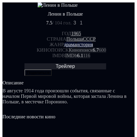
Ленин в Польше
7.5
/ 10
4 гол.
3
1
ГОД
1965
СТРАНА
Польша
СССР
ЖАНР
драма
история
КИНОПОИСК
Кинопоиск
6.7
600
IMDB
IMDb
6.1
116
Трейлер
Поделиться
Описание
В августе 1914 года произошли события, связанные с
началом Первой мировой войны, которая застала Ленина в
Польше, в местечке Поронино.
Последние новости кино