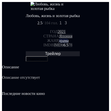
Любовь, жизнь и золотая рыбка
2.5
/ 10
4 гол.
1
3
ГОД
2021
СТРАНА
Япония
ЖАНР
драма
IMDB
IMDb
6.5
78
Трейлер
Поделиться
Описание
Описание отсутствует
Последние новости кино