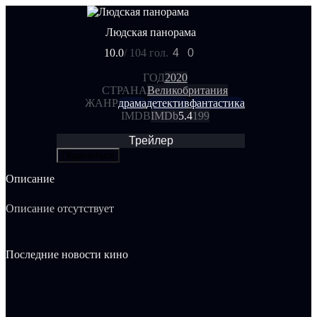
Людская панорама
10.0
/ 10
4 гол.
4
0
ГОД
2020
СТРАНА
Великобритания
ЖАНР
драма
детектив
фантастика
IMDB
IMDb
5.4
199
Трейлер
Поделиться
Описание
Описание отсутствует
Последние новости кино