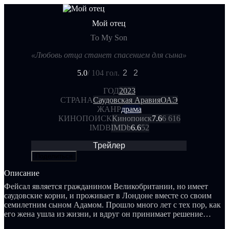
Мой отец
To My Son
«Любовь отца станет спасением для сына»
5.0
/ 10
4 гол.
2
2
ГОД
2023
СТРАНА
Саудовская Аравия
ОАЭ
ЖАНР
драма
КИНОПОИСК
Кинопоиск
7.6
6 616
IMDB
IMDb
6.6
52
Трейлер
Поделиться
Описание
Фейсал является гражданином Великобритании, но имеет
саудовские корни, и проживает в Лондоне вместе со своим
семилетним сыном Адамом. Прошло много лет с тех пор, как
его жена ушла из жизни, и вдруг он принимает решение
оставить свою работу и жизнь в Великобритании,