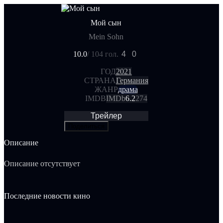
Мой сын
Mein Sohn
10.0
/ 10
4 гол.
4
0
ГОД
2021
СТРАНА
Германия
ЖАНР
драма
IMDB
IMDb
6.2
274
Трейлер
Поделиться
Описание
Описание отсутствует
Последние новости кино