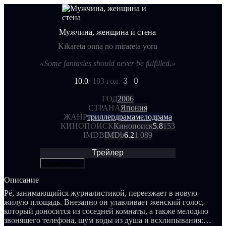
Мужчина, женщина и стена
Kikareta onna no mirareta yoru
«Some fantasies should never be fulfilled.»
10.0
/ 10
3 гол.
3
0
ГОД
2006
СТРАНА
Япония
ЖАНР
триллер
драма
мелодрама
КИНОПОИСК
Кинопоиск
5.8
153
IMDB
IMDb
6.2
1 089
Трейлер
Поделиться
Описание
Рё, занимающийся журналистикой, переезжает в новую
жилую площадь. Внезапно он улавливает женский голос,
который доносится из соседней комнаты, а также мелодию
звонящего телефона, шум воды из душа и всхлипывания: