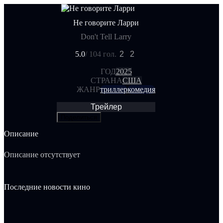
Не говорите Ларри
Don't Tell Larry
5.0
/ 10
4 гол.
2
2
ГОД
2025
СТРАНА
США
ЖАНР
триллер
комедия
Трейлер
Поделиться
Описание
Описание отсутствует
Последние новости кино