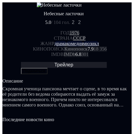
Небесные ласточки
5.0
/ 10
4 гол.
2
2
ГОД
1976
СТРАНА
СССР
ЖАНР
драма
комедия
мюзикл
КИНОПОИСК
Кинопоиск
7.9
18 356
IMDB
IMDb
6.8
301
Трейлер
Поделиться
Описание
Скромная ученица пансиона мечтает о сцене, в то время как
её родители без ведома собираются выдать её замуж за
незнакомого военного. Причем никто не интересовался
мнением самого военного. Однако союз, основанный на
расчетах, не суждено было осуществиться, так как в этой
истории фигурирует еще один мечтатель — более скромный
Последние новости кино
музыкант Селестен, также известный как выдающийся
композитор Флоридор, создавший великолепную оперетту...