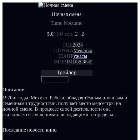
Ночная смена
Turno Nocturno
5.0
/ 10
4 гол.
2
2
ГОД
2024
СТРАНА
Мексика
ЖАНР
ужасы
IMDB
IMDb
5.3
649
Трейлер
Поделиться
Описание
1970-е годы, Мехико. Ребека, обладая тёмным прошлым и
семейными трудностями, получает место медсестры на
ночной смене. В процессе своей деятельности она
сталкивается с явлениями, выходящими за пределы
обычного.
Последние новости кино