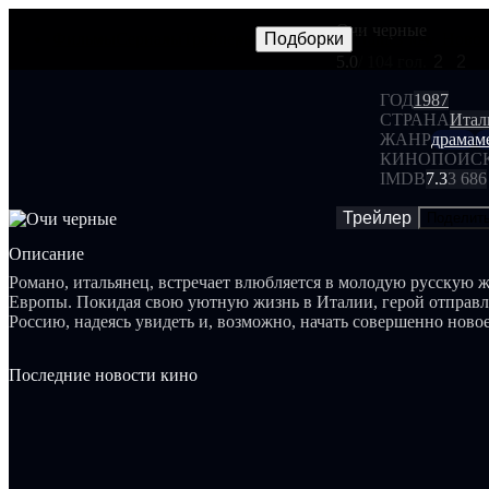
Очи черные
Фильмы
Сериалы
Трейлеры
Подборки
Frames
Новос
NEW
5.0
/ 10
4 гол.
2
2
ГОД
1987
СТРАНА
Итал
ЖАНР
драма
м
КИНОПОИС
IMDB
7.3
3 686
Трейлер
Поделит
Описание
Романо, итальянец, встречает влюбляется в молодую русскую 
Европы. Покидая свою уютную жизнь в Италии, герой отправл
Россию, надеясь увидеть и, возможно, начать совершенно новое
Последние новости кино