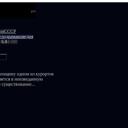
ти
Android
ия
СССР
елодрама
комедия
К
6.8
4 080
ься
женщину одном из курортов
яется в неизведанную
 существование...