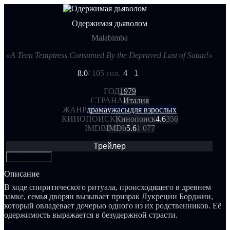
Одержимая дьяволом
Malabimba
«A Teen Temptress Consumed By the Depraved Lust of Satan!»
8.0
/ 10
5 гол.
4
1
ГОД
1979
СТРАНА
Италия
ЖАНР
драма
ужасы
для взрослых
КИНОПОИСК
Кинопоиск
4.6
356
IMDB
IMDb
5.6
1 077
Трейлер
Поделиться
Описание
В ходе спиритического ритуала, происходящего в древнем
замке, семья дворян вызывает призрак Лукреции Борджии,
который овладевает дочерью одного из их родственников. Её
одержимость выражается в безудержной страсти.