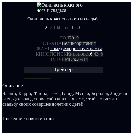
Один день красного носа и свадьба
2.5
/ 10
4 гол.
1
3
ГОД
2019
СТРАНА
Великобритания
ЖАНР
комедия
короткометражка
КИНОПОИСК
Кинопоиск
6.4
248
IMDB
IMDb
6.6
914
Трейлер
Поделиться
Описание
Чарльз, Кэрри, Фиона, Том, Дэвид, Мэтью, Бернард, Лидия и
отец Джеральд снова собрались в храме, чтобы отметить
свадьбу своих совершеннолетних детей.
Последние новости кино