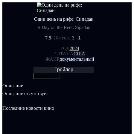
Один день на рифе: Сипадан
A Day on the Reef: Sipadan
7.5
/ 10
4 гол.
3
1
ГОД
2024
СТРАНА
США
ЖАНР
документальный
Трейлер
Поделиться
Описание
Описание отсутствует
Последние новости кино