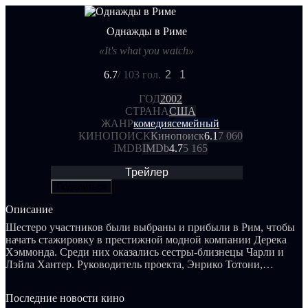
Однажды в Риме
«It's what you watch»
6.7
/ 10
3 гол.
2
1
ГОД
2002
СТРАНА
США
ЖАНР
комедия
семейный
КИНОПОИСК
Кинопоиск
6.1
7 060
IMDB
IMDb
4.7
5 165
Трейлер
Поделиться
Описание
Шестеро участников были выбраны и прибыли в Рим, чтобы
начать стажировку в престижной модной компании Дерека
Хэммонда. Среди них оказались сестры-близнецы Чарли и
Лэйла Хантер. Руководитель проекта, Энрико Тотони,
объявил им, что только двое будут выбраны для работы и
отправятся следующим летом в Нью-Йорк в качестве
Последние новости кино
ассистентов известного дизайнера...