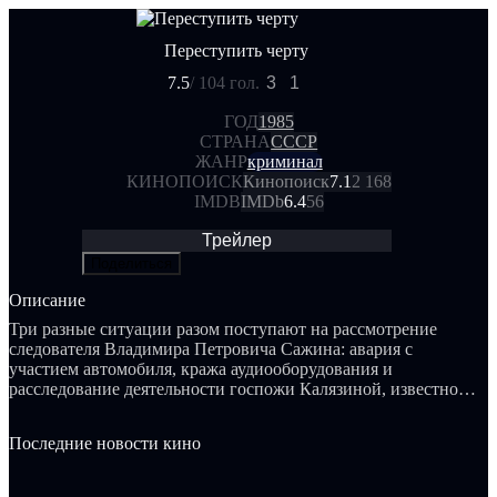
Переступить черту
7.5
/ 10
4 гол.
3
1
ГОД
1985
СТРАНА
СССР
ЖАНР
криминал
КИНОПОИСК
Кинопоиск
7.1
2 168
IMDB
IMDb
6.4
56
Трейлер
Поделиться
Описание
Три разные ситуации разом поступают на рассмотрение
следователя Владимира Петровича Сажина: авария с
участием автомобиля, кража аудиооборудования и
расследование деятельности госпожи Калязиной, известной
как экстрасенс и находящейся под прицелом городской
элиты. Сажин инстинктивно ощущает взаимосвязь между
Последние новости кино
этими случаями и последовательно, но решительно движется
вперед, к своей цели...