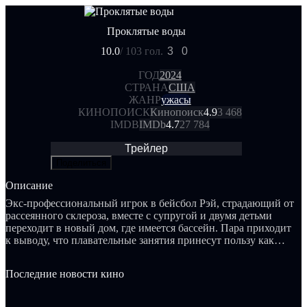
Проклятые воды
10.0
/ 10
3 гол.
3
0
ГОД
2024
СТРАНА
США
ЖАНР
ужасы
КИНОПОИСК
Кинопоиск
4.9
3 468
IMDB
IMDb
4.7
27 784
Трейлер
Поделиться
Описание
Экс-профессиональный игрок в бейсбол Рэй, страдающий от
рассеянного склероза, вместе с супругой и двумя детьми
переходит в новый дом, где имеется бассейн. Пара приходит
к выводу, что плавательные занятия принесут пользу как
детям, так и Рэю в качестве лечебной процедуры.
Действительно, состояние здоровья мужчины значительно
Последние новости кино
улучшается, однако кот семьи бесследно исчезает, а в
бассейне начинается проявление чего-то
сверхъестественного.