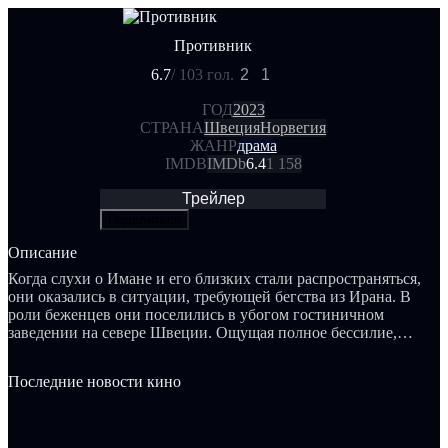
Противник
6.7
/ 10
3 гол.
2
1
ГОД
2023
СТРАНА
Швеция
Норвегия
ЖАНР
драма
IMDB
IMDb
6.4
1 158
Трейлер
Поделиться
Описание
Когда слухи о Имане и его близких стали распространяться,
они оказались в ситуации, требующей бегства из Ирана. В
роли беженцев они поселились в убогом гостиничном
заведении на севере Швеции. Ощущая полное бессилие,
Иман стремится удержать статус лидера своей семьи.
Последние новости кино