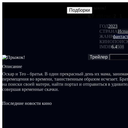
Прыжок!
Фильмы
Сериалы
Трейлеры
Подборки
Frames
Новос
NEW
6.7
/ 10
3 гол.
2
1
ГОД
2023
СТРАНА
Испа
ЖАНР
фантас
КИНОПОИС
IMDB
6.4
508
Трейлер
Поделит
Описание
Оскар и Тео - братья. В один прекрасный день их мама, заним
перемещения во времени, таинственным образом исчезает. Бра
на поиски своей матери, найти портал и отправиться в удивите
совершая временные скачки.
Последние новости кино