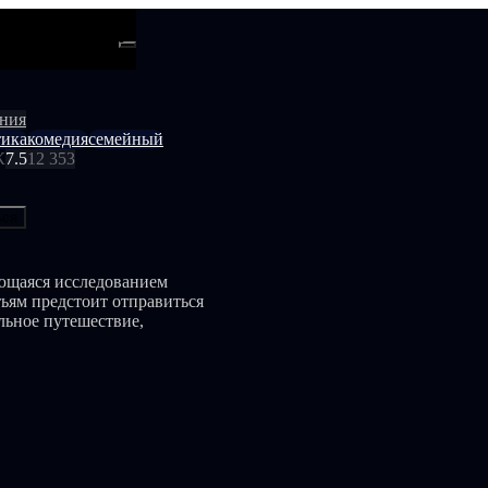
ти
Android
ния
тика
комедия
семейный
К
7.5
12 353
ься
ающаяся исследованием
тьям предстоит отправиться
льное путешествие,