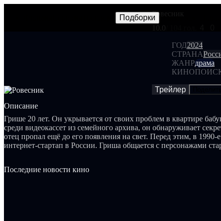
Ровесник
Фильмы
Сериалы
Трейлеры
Подборки
Frames
Новос
NEW
10.0
/ 10
4 гол.
4
0
ГОД
2024
СТРАНА
Росс
ЖАНР
драма
КИНОПОИС
Трейлер
Поделит
Описание
Грише 20 лет. Он укрывается от своих проблем в квартире баб
среди видеокассет из семейного архива, он обнаруживает секр
отец пропал ещё до его появления на свет. Перед этим, в 1990-
интернет-стартап в России. Гриша общается с персонажами ста
ними интервью, стремясь глубже понять личность отца. В то ж
грусть и радость, влюбляется, создает связи и трудится. Всё это
Последние новости кино