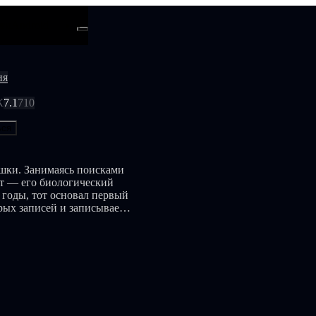
ти
Android
ия
К
7.1
710
ься
ушки. Занимаясь поисками
ет — его биологический
е годы, тот основал первый
рых записей и записывает с
е время он испытывает
 он запечатлевает на видео.