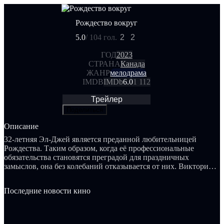
Рождество вокруг
5.0
/ 10
4 гол.
2
2
ГОД
2023
СТРАНА
Канада
ЖАНР
мелодрама
IMDB
IMDb
6.0
1 112
Трейлер
Поделиться
Описание
32-летняя Эл-Джей является преданной любительницей
Рождества. Таким образом, когда её профессиональные
обязательства становятся преградой для праздничных
замыслов, она без колебаний отказывается от них. Виктория,
хотя и не столь безрассудна, не может оставить подругу
наедине — вместе они отправляются в волшебный город, в
Последние новости кино
котором Рождество отмечается на протяжении всего года.