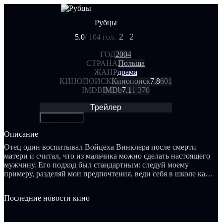
Рубцы
5.0
/ 10
4 гол.
2
2
ГОД
2004
СТРАНА
Польша
ЖАНР
драма
КИНОПОИСК
Кинопоиск
7.8
601
IMDB
IMDb
7.1
1 370
Трейлер
Поделиться
Описание
Отец один воспитывал Войцеха Винклера после смерти
матери и считал, что из мальчика можно сделать настоящего
мужчину. Его подход был стандартным: следуй моему
примеру, разделяй мои предпочтения, веди себя в школе как
все остальные...
Последние новости кино